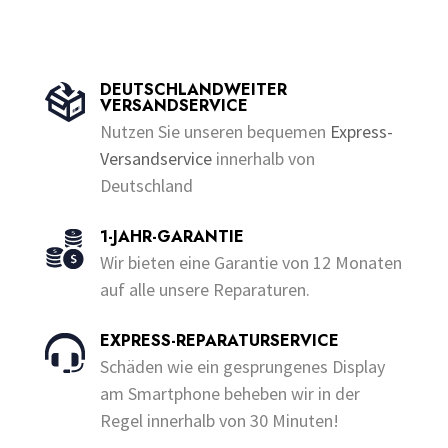
Dieses
bis
weist
o
f
u
5
Produkt
€230.00
mehrere
t
o
weist
Varianten
f
5
mehrere
auf.
DEUTSCHLANDWEITER
VERSANDSERVICE
Varianten
Die
Nutzen Sie unseren bequemen
Express-
auf.
Optionen
Versandservice
innerhalb von
Die
können
Deutschland
Optionen
auf
können
der
1-JAHR-GARANTIE
auf
Produktseite
Wir bieten eine Garantie von 12 Monaten
der
gewählt
auf alle unsere Reparaturen.
Produktseite
werden
gewählt
EXPRESS-REPARATURSERVICE
werden
Schäden wie ein gesprungenes Display
am Smartphone beheben wir in der
Regel innerhalb von 30 Minuten!