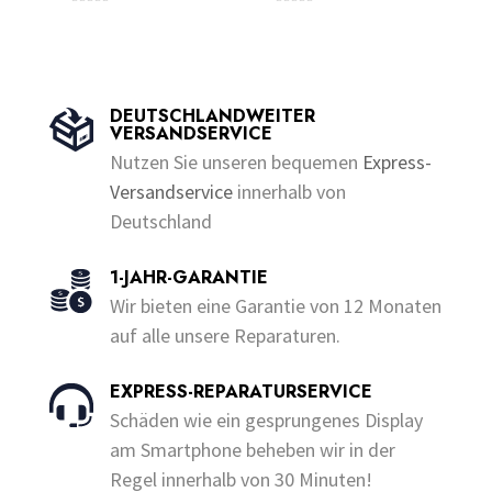
0
0
Dieses
Dieses
bis
bis
o
o
u
u
Produkt
Produkt
€200.00
€250.00
t
t
o
o
weist
weist
f
f
5
5
mehrere
mehrere
DEUTSCHLANDWEITER
VERSANDSERVICE
Varianten
Varianten
Nutzen Sie unseren bequemen
Express-
auf.
auf.
Versandservice
innerhalb von
Die
Die
Deutschland
Optionen
Optionen
können
können
1-JAHR-GARANTIE
auf
auf
Wir bieten eine Garantie von 12 Monaten
der
der
auf alle unsere Reparaturen.
Produktseite
Produktseite
gewählt
gewählt
EXPRESS-REPARATURSERVICE
werden
werden
Schäden wie ein gesprungenes Display
am Smartphone beheben wir in der
Regel innerhalb von 30 Minuten!