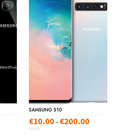
SAMSUNG S10
€
10.00
€
200.00
Preisspanne:
Preisspanne:
–
€10.00
€10.00
0