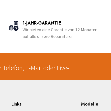
Dieses
bis
o
u
Produkt
€250.00
t
o
weist
f
5
e
mehrere
1-JAHR-GARANTIE
en
Varianten
Wir bieten eine Garantie von 12 Monaten
auf.
auf alle unsere Reparaturen.
Die
en
Optionen
können
auf
der
 Telefon, E-Mail oder Live-
seite
Produktseite
gewählt
werden
Links
Modelle