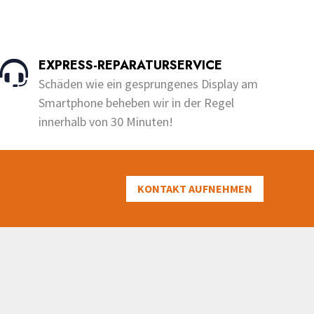
Dieses
bis
bis
o
u
Produkt
€200.00
€200.00
t
o
weist
f
5
mehrere
EXPRESS-REPARATURSERVICE
Varianten
Schäden wie ein gesprungenes Display am
auf.
Smartphone beheben wir in der Regel
Die
innerhalb von 30 Minuten!
Optionen
können
auf
der
KONTAKT AUFNEHMEN
Produktseite
gewählt
werden