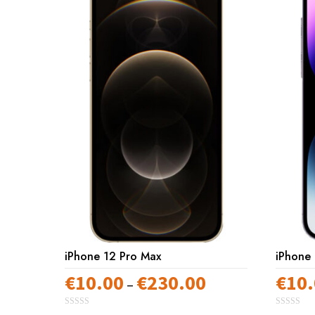
iPhone 12 Pro Max
iPhone
€
10.00
€
230.00
€
10
Preisspanne:
–
€10.00
0
0