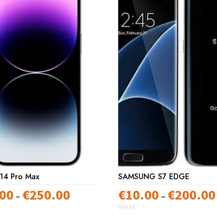
 14 Pro Max
SAMSUNG S7 EDGE
.00
€
250.00
€
10.00
€
200.00
Preisspanne:
–
–
€10.00
0