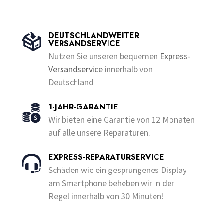
weist
u
Produkt
€200.00
f
t
5
mehrere
o
weist
f
5
Varianten
mehrere
DEUTSCHLANDWEITER
auf.
VERSANDSERVICE
Varianten
Die
Nutzen Sie unseren bequemen
Express-
auf.
Optionen
Versandservice
innerhalb von
Die
können
Deutschland
Optionen
auf
können
der
1-JAHR-GARANTIE
auf
Produktseite
Wir bieten eine Garantie von 12 Monaten
der
gewählt
auf alle unsere Reparaturen.
Produktseite
werden
gewählt
EXPRESS-REPARATURSERVICE
werden
Schäden wie ein gesprungenes Display
am Smartphone beheben wir in der
Regel innerhalb von 30 Minuten!