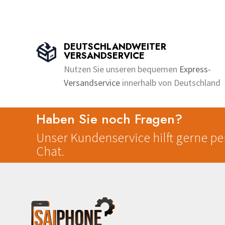
Dieses
Dieses
bis
o
o
u
u
Produkt
Produkt
€350.00
t
t
o
o
weist
weist
f
f
5
5
mehrere
mehrer
DEUTSCHLANDWEITER
Varianten
Variant
VERSANDSERVICE
auf.
auf.
Nutzen Sie unseren bequemen
Express-
Die
Die
Versandservice
innerhalb von Deutschland
Optionen
Option
können
können
Haben Sie noch Fragen?
auf
auf
der
der
Unser Kundenservice hilft gerne per
Produktseite
Produkt
Chat.
gewählt
gewählt
werden
werden