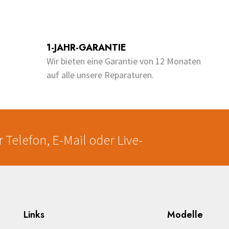
Dieses
bis
o
u
Produkt
€200.00
t
o
weist
f
5
e
mehrere
1-JAHR-GARANTIE
en
Varianten
Wir bieten eine Garantie von 12 Monaten
auf.
auf alle unsere Reparaturen.
Die
en
Optionen
können
auf
der
 Telefon, E-Mail oder Live-
seite
Produktseite
gewählt
werden
Links
Modelle