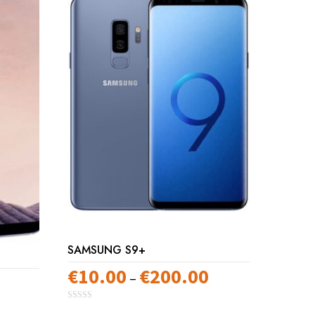
SAMSUNG S9+
€
10.00
€
200.00
Preisspanne:
–
Preisspanne:
€10.00
€10.00
0
Dieses
bis