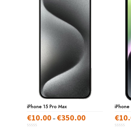
iPhone 15 Pro Max
iPhone 
€
10.00
€
350.00
€
10
Preisspanne:
–
€10.00
0
0