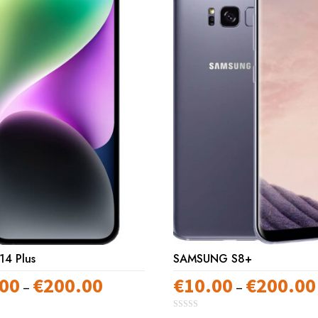
14 Plus
SAMSUNG S8+
.00
€
200.00
€
10.00
€
200.00
Preisspanne:
–
–
€10.00
0