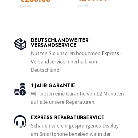
€10.00
€10.00
werden
0
Dieses
bis
0
Dieses
bis
o
o
u
Produkt
€200.00
u
Produkt
€200.00
t
t
o
o
weist
weist
f
f
5
5
mehrere
mehrere
DEUTSCHLANDWEITER
Varianten
VERSANDSERVICE
Varianten
auf.
Nutzen Sie unseren bequemen
Express-
auf.
Die
Versandservice
innerhalb von
Die
Optionen
Deutschland
Optionen
können
können
auf
1-JAHR-GARANTIE
auf
der
Wir bieten eine Garantie von 12 Monaten
der
Produktseite
auf alle unsere Reparaturen.
Produktseite
gewählt
gewählt
werden
EXPRESS-REPARATURSERVICE
werden
Schäden wie ein gesprungenes Display
am Smartphone beheben wir in der