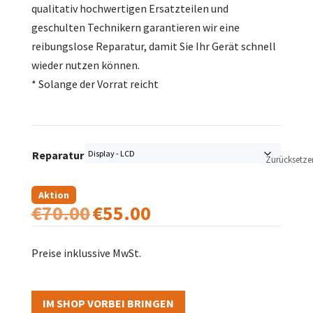
qualitativ hochwertigen Ersatzteilen und
geschulten Technikern garantieren wir eine
reibungslose Reparatur, damit Sie Ihr Gerät schnell
wieder nutzen können.
* Solange der Vorrat reicht
Reparatur
Zurücksetze
Aktion
€
70.00
€
55.00
Ursprünglicher
Aktueller
Preis
Preis
war:
ist:
Preise inklussive MwSt.
€70.00
€55.00.
IM SHOP VORBEI BRINGEN