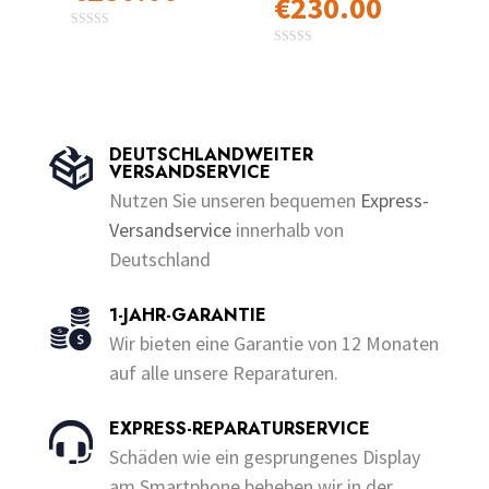
€
230.00
Preisspanne
€10.00
werden
€10.00
0
Dieses
bis
o
0
Dieses
bis
u
Produkt
€230.00
o
t
u
Produkt
€230.00
o
t
weist
f
o
weist
5
f
mehrere
5
mehrere
DEUTSCHLANDWEITER
Varianten
VERSANDSERVICE
Varianten
auf.
Nutzen Sie unseren bequemen
Express-
auf.
Die
Versandservice
innerhalb von
Die
Optionen
Deutschland
Optionen
können
können
auf
1-JAHR-GARANTIE
auf
der
Wir bieten eine Garantie von 12 Monaten
der
Produktseite
auf alle unsere Reparaturen.
Produktseite
gewählt
gewählt
werden
EXPRESS-REPARATURSERVICE
werden
Schäden wie ein gesprungenes Display
am Smartphone beheben wir in der