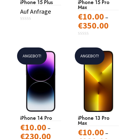
iPhone 15 Plus
iPhone 15 Pro
Max
Auf Anfrage
€
10.00
–
€
350.00
Preisspanne
0
Dieses
o
€10.00
u
Produkt
t
o
0
Dieses
bis
weist
f
o
5
u
Produkt
€350.00
mehrere
t
o
ANGEBOT!
ANGEBOT!
weist
Varianten
f
5
mehrere
auf.
Varianten
Die
auf.
Optionen
Die
können
Optionen
auf
können
der
auf
Produktseite
iPhone 14 Pro
iPhone 13 Pro
der
gewählt
Max
€
10.00
–
Produktseite
€
10.00
werden
–
€
230.00
Preisspanne:
gewählt