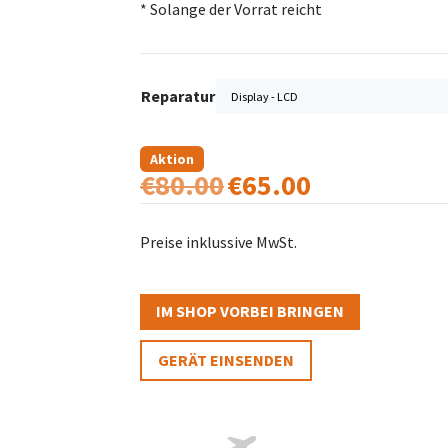
* Solange der Vorrat reicht
Reparatur
Aktion
€
80.00
€
65.00
Ursprünglicher
Aktueller
Preis
Preis
war:
ist:
Preise inklussive MwSt.
€80.00
€65.00.
IM SHOP VORBEI BRINGEN
GERÄT EINSENDEN