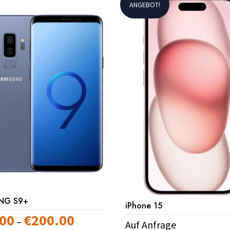
ANGEBOT!
NG S9+
iPhone 15
.00
€
200.00
Preisspanne:
–
Auf Anfrage