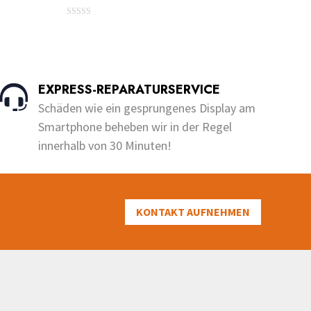
€10.00
0
Dieses
bis
o
u
Produkt
€150.00
t
o
weist
f
5
mehrere
EXPRESS-REPARATURSERVICE
Varianten
Schäden wie ein gesprungenes Display am
auf.
Smartphone beheben wir in der Regel
Die
innerhalb von 30 Minuten!
Optionen
können
auf
der
KONTAKT AUFNEHMEN
Produktseite
gewählt
werden