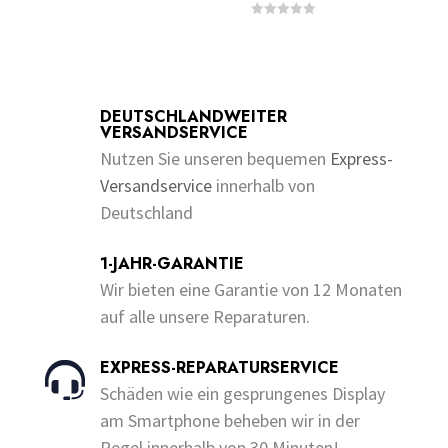
€10.00
Dieses
0
bis
o
Dieses
0
bis
u
Produkt
€200.00
o
t
u
Produkt
€230.00
o
weist
t
f
o
weist
5
f
mehrere
5
mehrere
DEUTSCHLANDWEITER
Varianten
VERSANDSERVICE
Varianten
auf.
Nutzen Sie unseren bequemen
Express-
auf.
Die
Versandservice
innerhalb von
Die
Optionen
Deutschland
Optionen
können
können
auf
1-JAHR-GARANTIE
auf
der
Wir bieten eine Garantie von 12 Monaten
der
Produktseite
auf alle unsere Reparaturen.
Produktseite
gewählt
gewählt
werden
EXPRESS-REPARATURSERVICE
werden
Schäden wie ein gesprungenes Display
am Smartphone beheben wir in der
Regel innerhalb von 30 Minuten!