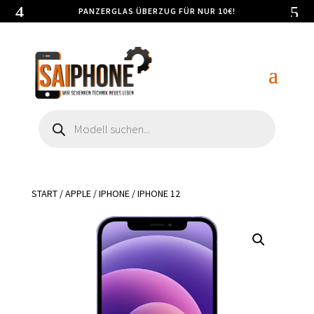
PANZERGLAS ÜBERZUG FÜR NUR 10€!
Products
search
START
/
APPLE
/
IPHONE
/ IPHONE 12