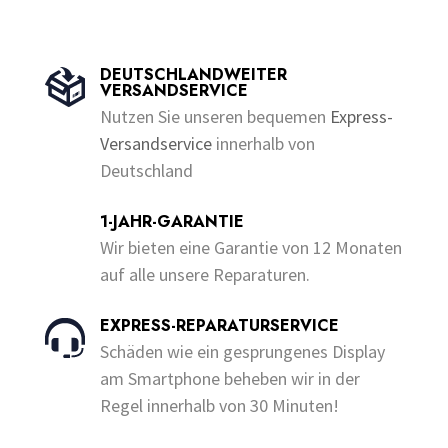
€200.00
t
u
Produkt
€230.00
o
t
weist
f
o
weist
5
f
mehrere
5
mehrere
DEUTSCHLANDWEITER
Varianten
VERSANDSERVICE
Varianten
auf.
Nutzen Sie unseren bequemen
Express-
auf.
Die
Versandservice
innerhalb von
Die
Optionen
Deutschland
Optionen
können
können
auf
1-JAHR-GARANTIE
auf
der
Wir bieten eine Garantie von 12 Monaten
der
Produktseite
auf alle unsere Reparaturen.
Produktseite
gewählt
gewählt
werden
EXPRESS-REPARATURSERVICE
werden
Schäden wie ein gesprungenes Display
am Smartphone beheben wir in der
Regel innerhalb von 30 Minuten!