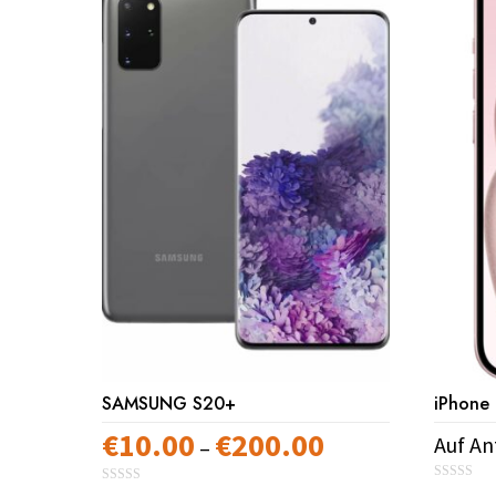
SAMSUNG S20+
iPhone 
€
10.00
€
200.00
Preisspanne:
Auf An
–
€10.00
0
Dieses
0