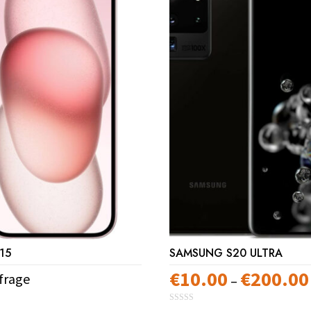
15
SAMSUNG S20 ULTRA
€
10.00
€
200.00
frage
–
0