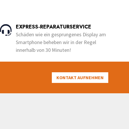
Dieses
bis
bis
o
u
Produkt
€200.00
€230.00
t
o
weist
f
5
mehrere
EXPRESS-REPARATURSERVICE
Varianten
Schäden wie ein gesprungenes Display am
auf.
Smartphone beheben wir in der Regel
Die
innerhalb von 30 Minuten!
Optionen
können
auf
der
KONTAKT AUFNEHMEN
Produktseite
gewählt
werden