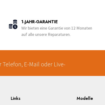
Dieses
o
u
Produkt
t
o
weist
f
5
e
mehrere
1-JAHR-GARANTIE
en
Varianten
Wir bieten eine Garantie von 12 Monaten
auf.
auf alle unsere Reparaturen.
Die
en
Optionen
können
auf
der
 Telefon, E-Mail oder Live-
seite
Produktseite
gewählt
werden
Links
Modelle