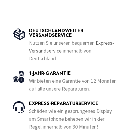
Dieses
bis
o
0
Dieses
bis
u
Produkt
€200.00
o
t
u
Produkt
€200.00
o
t
weist
f
o
weist
5
f
mehrere
5
mehrere
DEUTSCHLANDWEITER
Varianten
VERSANDSERVICE
Varianten
auf.
Nutzen Sie unseren bequemen
Express-
auf.
Die
Versandservice
innerhalb von
Die
Optionen
Deutschland
Optionen
können
können
auf
1-JAHR-GARANTIE
auf
der
Wir bieten eine Garantie von 12 Monaten
der
Produktseite
auf alle unsere Reparaturen.
Produktseite
gewählt
gewählt
werden
EXPRESS-REPARATURSERVICE
werden
Schäden wie ein gesprungenes Display
am Smartphone beheben wir in der
Regel innerhalb von 30 Minuten!