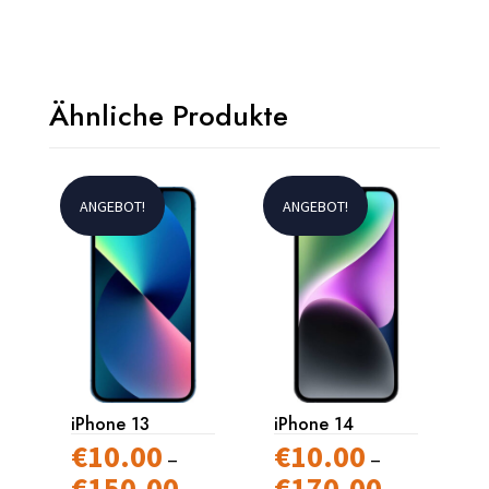
Ähnliche Produkte
ANGEBOT!
ANGEBOT!
iPhone 13
iPhone 14
€
10.00
€
10.00
–
–
€
150.00
€
170.00
Preisspanne:
Preisspanne