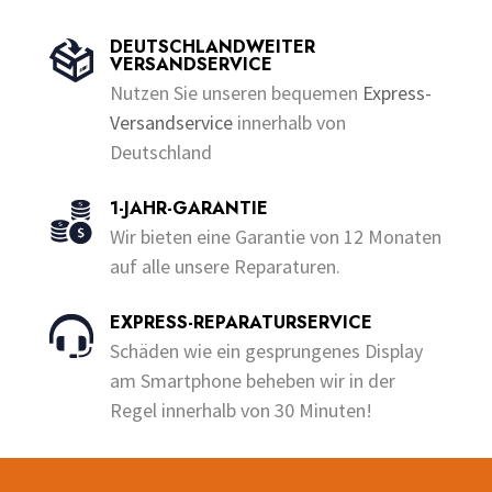
weist
weist
f
f
5
5
mehrere
mehrere
DEUTSCHLANDWEITER
VERSANDSERVICE
Varianten
Varianten
Nutzen Sie unseren bequemen
Express-
auf.
auf.
Versandservice
innerhalb von
Die
Die
Deutschland
Optionen
Optionen
können
können
1-JAHR-GARANTIE
auf
auf
Wir bieten eine Garantie von 12 Monaten
der
der
auf alle unsere Reparaturen.
Produktseite
Produktseite
gewählt
gewählt
EXPRESS-REPARATURSERVICE
werden
werden
Schäden wie ein gesprungenes Display
am Smartphone beheben wir in der
Regel innerhalb von 30 Minuten!